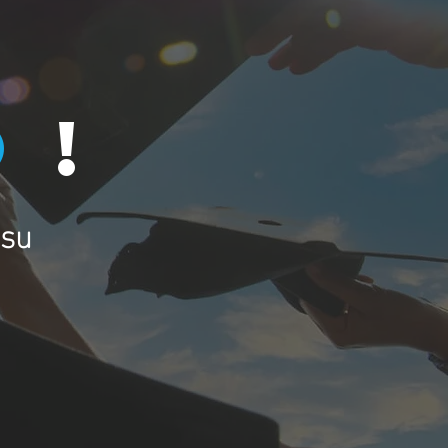
o
!
 su