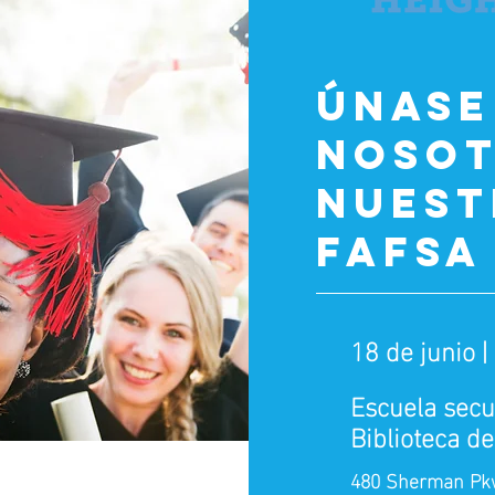
Únase
nosot
nuest
FAFSA
18 de junio | 
Escuela secu
Biblioteca d
480 Sherman Pk