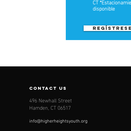
CT *Estacionamie
disponible
REGÍSTRES
contact us
496 Newhall Street
Hamden, CT 06517
info@higherheightsyouth.org